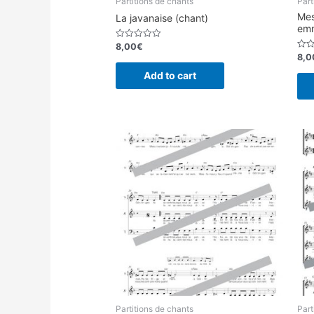
Partitions de chants
Part
Mes
La javanaise (chant)
emm
8,00
€
Rated
0
8,0
Rate
out
0
of
out
Add to cart
5
of
5
Partitions de chants
Part