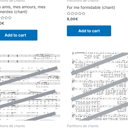
itions de chants
Partitions de chants
 amis, mes amours, mes
For me formidable (chant)
erdes (chant)
8,00
€
Rated
0
0
€
d
out
of
Add to cart
5
Add to cart
itions de chants
Partitions de chants