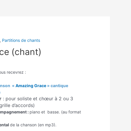
,
Partitions de chants
ce (chant)
ous recevrez :
hanson
«
Amazing Grace
» cantique
n
r
: pour soliste et chœur à 2 ou 3
rille d’accords)
compagnement :
piano et basse. (au format
ental
de la chanson (en mp3).