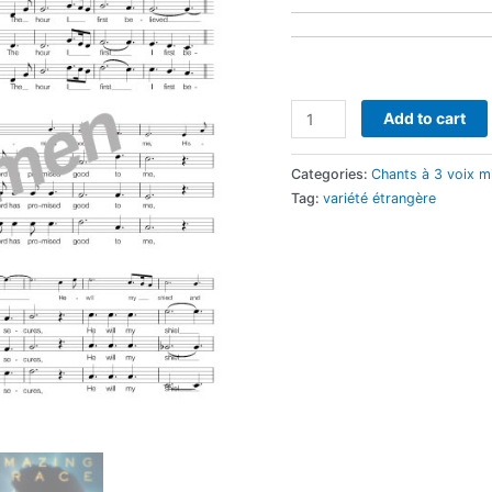
Amazing
Add to cart
Grace
(chant)
Categories:
Chants à 3 voix m
quantity
Tag:
variété étrangère