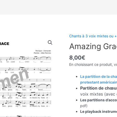
Chants à 3 voix mixtes ou +
Amazing Gra
8,00
€
En choisissant ce produit, v
La partition de la c
protestant américai
Partition de chœu
voix mixtes (avec g
Les partitions d’ac
pdf)
Le playback instrum