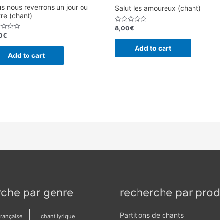
s nous reverrons un jour ou
Salut les amoureux (chant)
tre (chant)
8,00
€
Rated
0
0
€
d
out
of
Add to cart
5
Add to cart
rche par genre
recherche par prod
Partitions de chants
française
chant lyrique