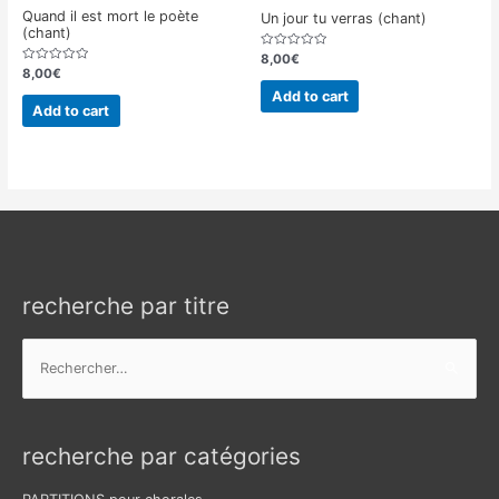
Quand il est mort le poète
Un jour tu verras (chant)
(chant)
Rated
8,00
€
0
Rated
8,00
€
out
0
of
out
Add to cart
5
of
Add to cart
5
recherche par titre
Rechercher :
recherche par catégories