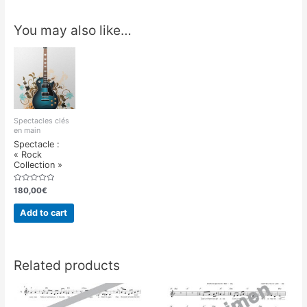
You may also like…
Spectacles clés
en main
Spectacle :
« Rock
Collection »
Rated
180,00
€
0
out
of
Add to cart
5
Related products