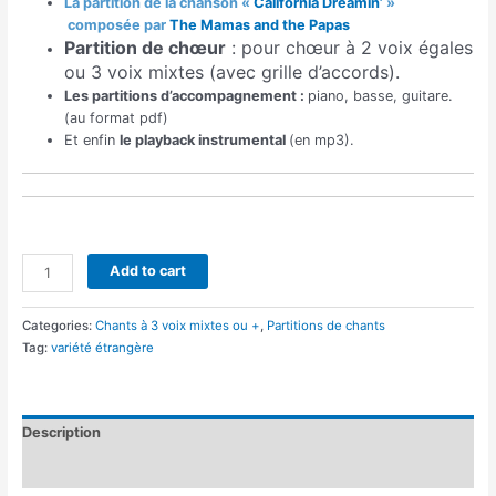
La partition de la chanson «
California Dreamin’
»
composée par
The Mamas and the Papas
Partition de chœur
: pour chœur à 2 voix égales
ou 3 voix mixtes (avec grille d’accords).
Les partitions d’accompagnement :
piano, basse, guitare.
(au format pdf)
Et enfin
le playback instrumental
(en mp3).
California
Add to cart
Dreamin'
(chant)
Categories:
Chants à 3 voix mixtes ou +
,
Partitions de chants
quantity
Tag:
variété étrangère
Description
Reviews (0)