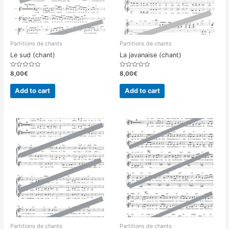
Partitions de chants
Partitions de chants
Le sud (chant)
La javanaise (chant)
Rated
Rated
8,00
€
8,00
€
0
0
out
out
of
of
Add to cart
Add to cart
5
5
Partitions de chants
Partitions de chants