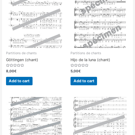
Partitions de chants
Partitions de chants
Göttingen (chant)
Hijo de la luna (chant)
Rated
Rated
8,00
€
5,00
€
0
0
out
out
of
of
Add to cart
Add to cart
5
5