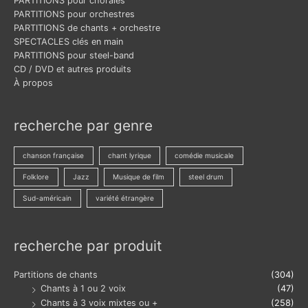
PARTITIONS pour chorales
PARTITIONS pour orchestres
PARTITIONS de chants + orchestre
SPECTACLES clés en main
PARTITIONS pour steel-band
CD / DVD et autres produits
À propos
recherche par genre
chanson française
chant lyrique
comédie musicale
Folklore
Jazz
Musique de film
steel drum
Sud-américain
variété étrangère
recherche par produit
Partitions de chants
(304)
Chants à 1 ou 2 voix
(47)
Chants à 3 voix mixtes ou +
(258)