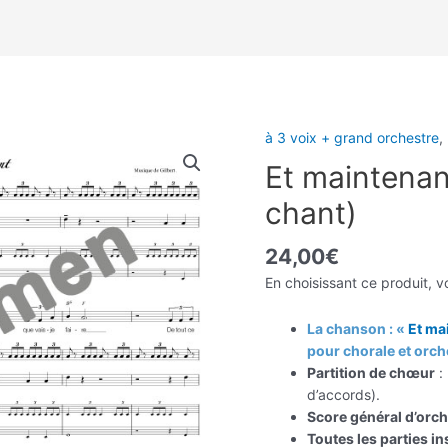
à 3 voix + grand orchestre
,
Et maintenan
chant)
24,00
€
En choisissant ce produit, v
La chanson : «
Et ma
pour chorale et orch
Partition de chœur
: 
d’accords).
Score général d’orch
Toutes les parties i