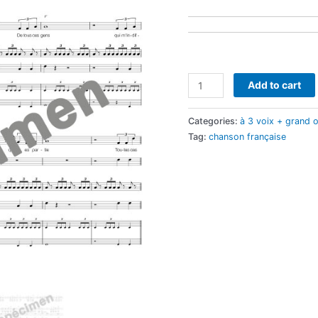
Et
Add to cart
maintenant
(orchestre
Categories:
à 3 voix + grand 
et
Tag:
chanson française
chant)
quantity