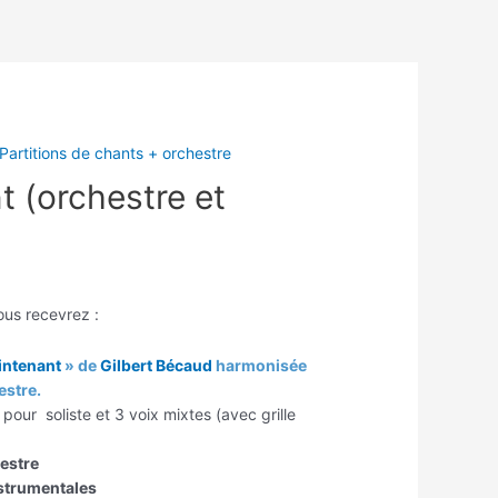
Partitions de chants + orchestre
t (orchestre et
ous recevrez :
intenant
» de
Gilbert Bécaud
harmonisée
estre.
pour soliste et 3 voix mixtes (avec grille
estre
nstrumentales