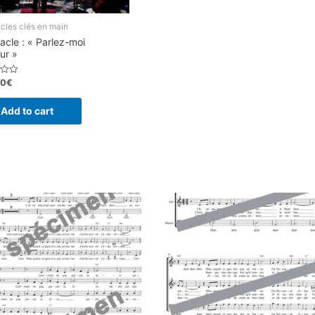
cles clés en main
acle : « Parlez-moi
ur »
00
€
Add to cart