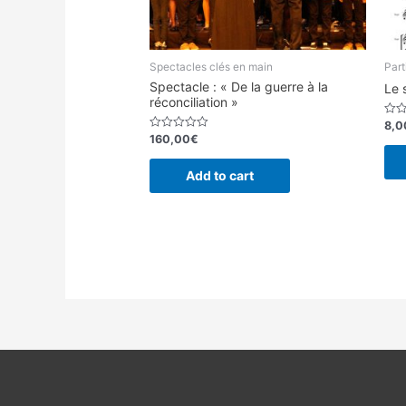
Spectacles clés en main
Part
Spectacle : « De la guerre à la
Le 
réconciliation »
8,0
Rate
0
160,00
€
Rated
out
0
of
out
5
of
Add to cart
5