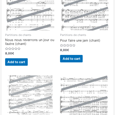
Partitions de chants
Partitions de chants
Nous nous reverrons un jour ou
Pour faire une jam (chant)
l’autre (chant)
Rated
8,00
€
0
Rated
8,00
€
out
0
of
out
Add to cart
5
of
Add to cart
5