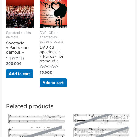
Spectacles clés
DVD, CD de
en main
spectacles,
autres produits
Spectacle :
DVD du
« Parlez-moi
spectacle :
d’amour »
« Parlez-moi
d’amour! »
Rated
200,00
€
0
out
Rated
of
15,00
€
Add to cart
0
5
out
of
Add to cart
5
Related products