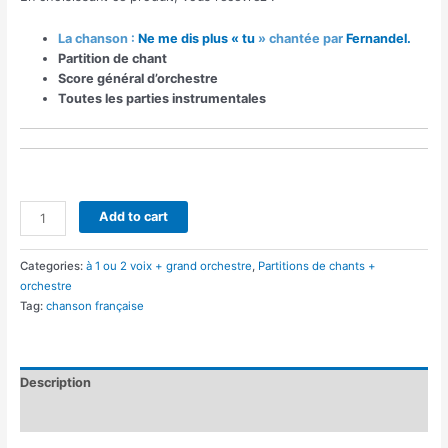
La chanson :
Ne me dis plus « tu
» chantée par
Fernandel.
Partition de chant
Score général d’orchestre
Toutes les parties instrumentales
Ne
Add to cart
me
dis
Categories:
à 1 ou 2 voix + grand orchestre
,
Partitions de chants +
plus
orchestre
"tu"
Tag:
chanson française
(orchestre
et
chant)
quantity
Description
Reviews (0)